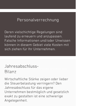
Personalverrechnung
Deren vielschichtige Regelungen sind
laufend zu erneuern und anzupassen.
Falsche Informationen und/oder Unwissen
können in diesem Gebiet viele Kosten mit
sich ziehen für Ihr Unternehmen.
Jahresabschluss-
© 2023 by Name of Site. Proudly created with
Bilanz
Wix.com
Wirtschaftliche Stärke zeigen oder lieber
die Steuerbelastung verringern? Den
Jahresabschluss für das eigene
Unternehmen bestmöglich und gesetzlich
exakt zu gestalten ist eine schwierige
Angelegenheit.