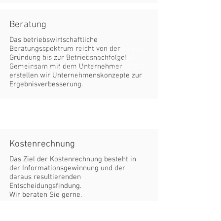
Beratung
Das betriebswirtschaftliche
Beratungsspektrum reicht von der
Ab
25.5.2018
gelten die EU-Datenschutz-
Gründung bis zur Betriebsnachfolge!
Grundverordnung (DSGVO) und das
Gemeinsam mit dem Unternehmer
österreichische Datenschutzgesetz (DSG)
erstellen wir Unternehmenskonzepte zur
2018.
Ergebnisverbesserung.
Kostenrechnung
Das Ziel der Kostenrechnung besteht in
der Informationsgewinnung und der
daraus resultierenden
Entscheidungsfindung.
Wir beraten Sie gerne.