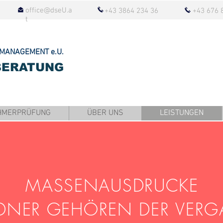
office@dseU.a
+43 3864 234 36
+43 676 
t
MANAGEMENT e.U.
BERATUNG
HMERPRÜFUNG
ÜBER UNS
LEISTUNGEN
MASSENAUSDRUCKE
DNER GEHÖREN DER VERG