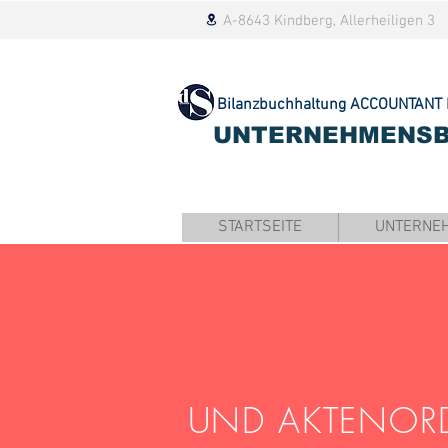
A-8643 Kindberg, Allerheiligen 3
Bilanzbuchhaltung
ACCOUNTANT 
UNTERNEHMENS
STARTSEITE
UNTERNE
UND AKTENOR